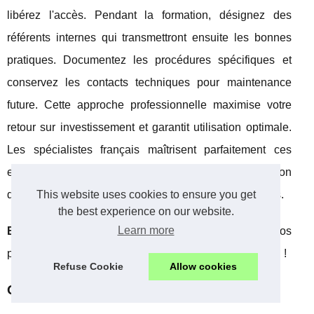
libérez l'accès. Pendant la formation, désignez des
référents internes qui transmettront ensuite les bonnes
pratiques. Documentez les procédures spécifiques et
conservez les contacts techniques pour maintenance
future. Cette approche professionnelle maximise votre
retour sur investissement et garantit utilisation optimale.
Les spécialistes français maîtrisent parfaitement ces
enjeux d'accompagnement, créant une véritable relation
This website uses cookies to ensure you get
de partenariat durable avec leurs clients professionnels.
the best experience on our website.
Learn more
Bon à savoir :
prévoir 20% de marge temporelle sur vos
plannings d'installation évite tout stress organisationnel !
Refuse Cookie
Allow cookies
Questions fréquentes