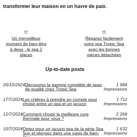
transformer leur maison en un havre de paix.
Un merveilleux
Réparez facilement
moment de bien-être
votre spa Tropic Spa
à deux : le spa 2
avec les bonnes
places
pièces détachées
Up-to-date posts
20/10/2024
Découvrez la gamme complète de spas
1 584
de qualité chez Tropic Spa
Impressions
17/7/2024
Les critères à prendre en compte pour
1 711
choisir entre un spa et un jacuzzi
Impressions
12/7/2024
Comment choisir la meilleure cure
2 269
thermale pour vous ?
Impressions
10/7/2024
Optez pour un jacuzzi spa de la série Spa
1 632
Sun et plongez dans une oasis de bien-
Impressions